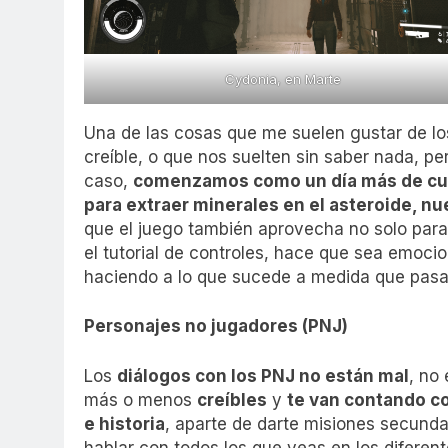
Cydonia, en Marte
Una de las cosas que me suelen gustar de 
creíble, o que nos suelten sin saber nada, p
caso,
comenzamos como un día más de cur
para extraer minerales en el asteroide, nu
que el juego también aprovecha no solo para
el tutorial de controles, hace que sea emoc
haciendo a lo que sucede a medida que pasa
Personajes no jugadores (PNJ)
Los
diálogos con los PNJ no están mal
, no
más o menos
creíbles
y
te van contando co
e historia
, aparte de darte misiones secundar
hablar con todos
los que veas en los diferen