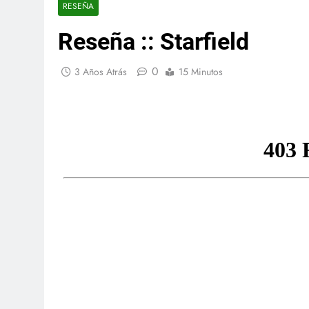
RESEÑA
Reseña :: Starfield
0
3 Años Atrás
15 Minutos