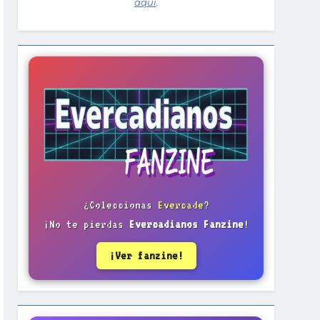
aquí
.
¿Coleccionas
Evercade
?
¡No te pierdas
Evercadianos Fanzine
!
¡Ver fanzine!