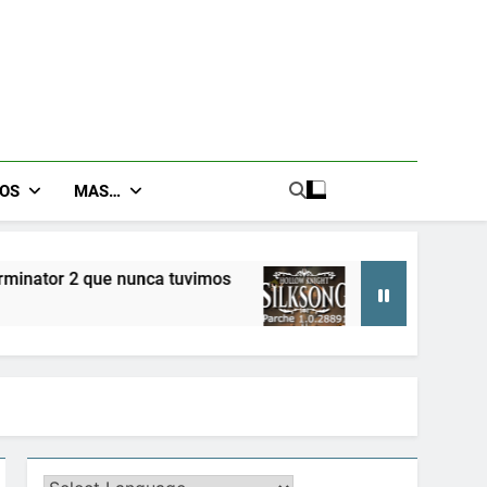
GOS
MAS…
Hollow Knight SILKSONG Parche 1.0.28891
10 Meses Atrás