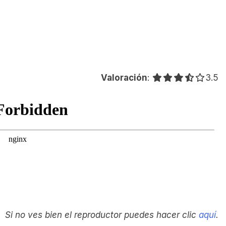
Valoración
:
3.5 o
3.5
Si no ves bien el reproductor puedes hacer clic
aquí
.