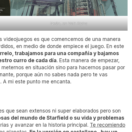
Neón, en Volii Alpha
los videojuegos es que comencemos de una manera
erdidos, en medio de donde empiece el juego. En este
relo, trabajamos para una compañía y bajamos
estro curro de cada día
. Esta manera de empezar,
 meternos en situación sino para hacernos pasar por
ionante, porque aún no sabes nada pero te vas
. A mi este punto me encanta.
 es que sean extensos ni super elaborados pero son
sas del mundo de Starfield o su vida y problemas
ias y avanzar en la historia principal.
Te recomiendo
tes planetas.
En la versión en castellano , hay un