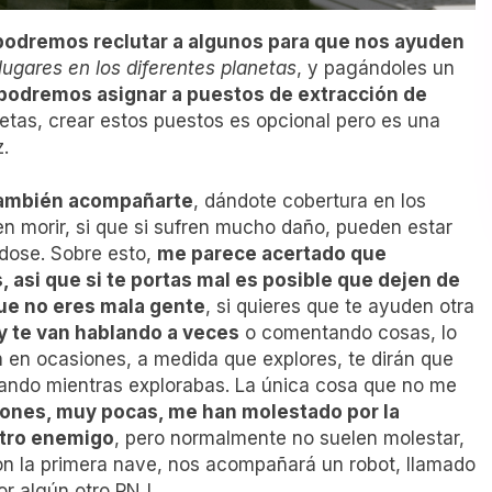
podremos reclutar a algunos para que nos ayuden
lugares en los diferentes planetas
, y pagándoles un
podremos asignar a puestos de extracción de
tas, crear estos puestos es opcional pero es una
.
también acompañarte
, dándote cobertura en los
 morir, si que si sufren mucho daño, pueden estar
ndose. Sobre esto,
me parece acertado que
 asi que si te portas mal es posible que dejen de
ue no eres mala gente
, si quieres que te ayuden otra
y te van hablando a veces
o comentando cosas, lo
én en ocasiones, a medida que explores, te dirán que
ctando mientras explorabas. La única cosa que no me
ones, muy pocas, me han molestado por la
otro enemigo
, pero normalmente no suelen molestar,
 con la primera nave, nos acompañará un robot, llamado
r algún otro PNJ.