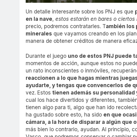
Un detalle interesante sobre los PNJ es que
en la nave
,
estos estarán en bares o ciertos 
precio, podremos contratarles. T
ambién los 
minerales
que vayamos creando en los plane
manera de obtener créditos de manera eficaz
Durante el juego
uno de estos PNJ puede 
momentos de acción, aunque estos no pueden
un rato inconscientes o inmóviles, recuperá
reaccionen a lo que hagas mientras juegas,
ayudarte, y tengas que convencerlos de q
vez. Estos
tienen además su personalidad 
cual los hace divertidos y diferentes, tambi
tienen algo para ti, algo que han ido recole
ha gustado sobre esto, ha sido
en que ocasi
cámara, a la hora de disparar a algún que 
más bien lo contrario, ayudan. Al principio,
Vasco, que podremos conservar o cambiar po