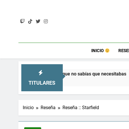
Saltar
al
contenido
INICIO
RES
o sabías que necesitabas
Terminator 2D: NO F
8 Meses Atrás
TITULARES
Inicio
Reseña
Reseña :: Starfield