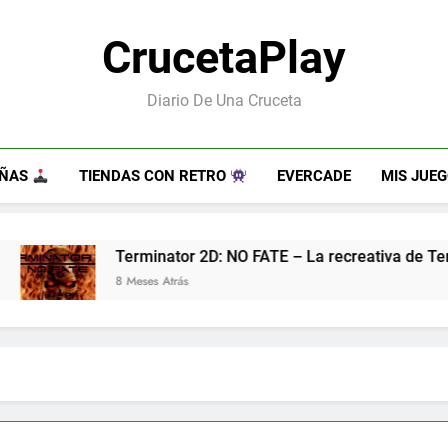
CrucetaPlay
Diario De Una Cruceta
EÑAS
TIENDAS CON RETRO
EVERCADE
MIS JUE
ATE – La recreativa de Terminator 2 que nunca tuvimos