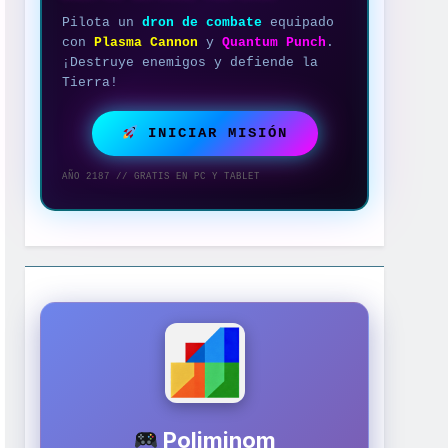
Pilota un
dron de combate
equipado
con
Plasma Cannon
y
Quantum Punch
.
¡Destruye enemigos y defiende la
Tierra!
INICIAR MISIÓN
AÑO 2187 // GRATIS EN PC Y TABLET
Poliminom