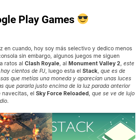
ogle Play Games
vez en cuando, hoy soy más selectivo y dedico menos
o consola sin embargo, algunos juegos me siguen
a ratos al
Clash Royale
, al
Monument Valley 2
,
este
 hay cientos de PJ
, luego esta el
Stack
,
que es de
 esas que metías una moneda y aparecían unas luces
s que pararla justo encima de la luz parada anterior
e navecitas, el
Sky Force Reloaded
,
que se ve de lujo
dio
.