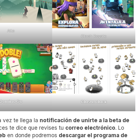
Alto
Clash Royale
Domino Go
Clusterduck
a vez te llega la
notificación de unirte a la beta de
nces te dice que revises tu
correo electrónico
. Lo
eb
en donde podremos
descargar el programa de