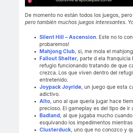
De momento no están todos los juegos, pero
pero también muchos juegos interesantes
. Y
Silent Hill – Ascension
. Este no lo co
probaremos!
Mahjong Club
, si, me mola el mahjong
Fallout Shelter
, parte d ela franquici
refugio funcionando tratando de que c
crezca. Los que viven dentro del refug
entretenido.
Joypack Joyride
, un juego que esta 
adictivo.
Alto
, uno al que quería jugar hace tie
precioso. El gameplay es del tipo de i
Badland
, al que jugaba mucho cuando sa
esquivando los impedimentos mientras 
Clusterduck
, uno que no conozco y q