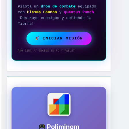
Pilota un
dron de combate
equipado
con
Plasma Cannon
y
Quantum Punch
.
¡Destruye enemigos y defiende la
Tierra!
INICIAR MISIÓN
AÑO 2187 // GRATIS EN PC Y TABLET
Poliminom