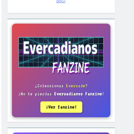
aquí
.
¿Coleccionas
Evercade
?
¡No te pierdas
Evercadianos Fanzine
!
¡Ver fanzine!