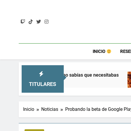
Saltar
al
contenido
INICIO
RES
ue no sabías que necesitabas
Terminator 2D: 
8 Meses Atrás
TITULARES
Inicio
Noticias
Probando la beta de Google P