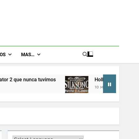
GOS
MAS…
Hollow Knight SILKSONG Parche 1.0.28891
10 Meses Atrás