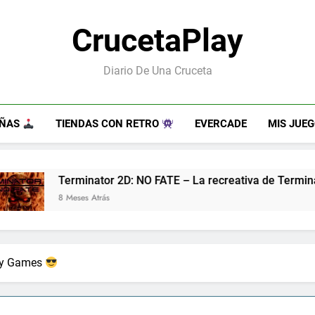
CrucetaPlay
Diario De Una Cruceta
EÑAS
TIENDAS CON RETRO
EVERCADE
MIS JUE
NO FATE – La recreativa de Terminator 2 que nunca tuvimos
lay Games