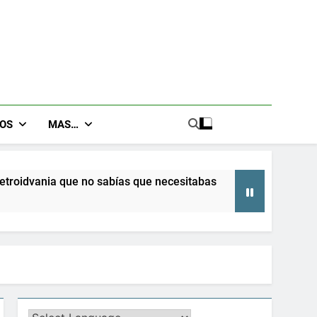
GOS
MAS…
 sabías que necesitabas
Terminator 2D: NO FA
8 Meses Atrás