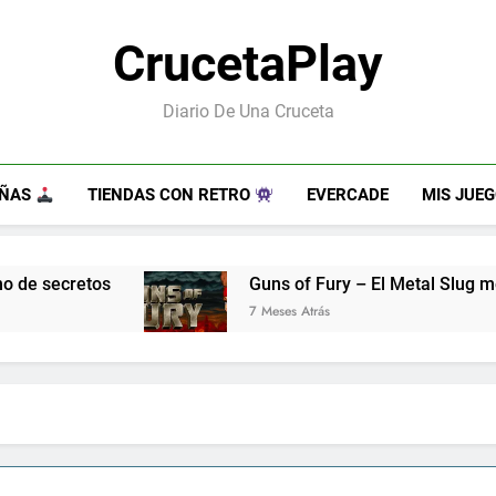
CrucetaPlay
Diario De Una Cruceta
EÑAS
TIENDAS CON RETRO
EVERCADE
MIS JUE
Guns of Fury – El Metal Slug metroidvania que no
7 Meses Atrás