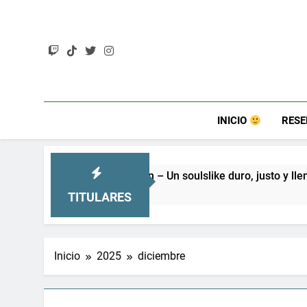
Saltar
al
contenido
INICIO
RES
rker: Khazan – Un soulslike duro, justo y lleno de secretos
TITULARES
Inicio
2025
diciembre