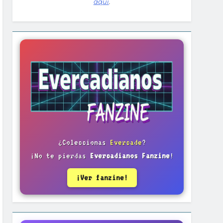
aquí
.
¿Coleccionas
Evercade
?
¡No te pierdas
Evercadianos Fanzine
!
¡Ver fanzine!