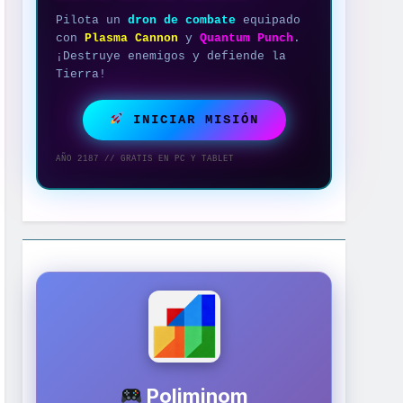
Pilota un
dron de combate
equipado
con
Plasma Cannon
y
Quantum Punch
.
¡Destruye enemigos y defiende la
Tierra!
INICIAR MISIÓN
AÑO 2187 // GRATIS EN PC Y TABLET
Poliminom