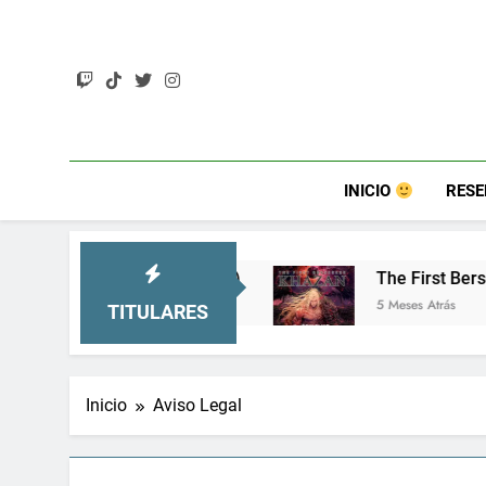
Saltar
al
contenido
INICIO
RES
y mucho más)
The First Berserker: Khazan – Un 
5 Meses Atrás
TITULARES
Inicio
Aviso Legal