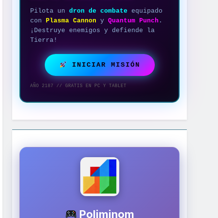
Pilota un
dron de combate
equipado
con
Plasma Cannon
y
Quantum Punch
.
¡Destruye enemigos y defiende la
Tierra!
INICIAR MISIÓN
AÑO 2187 // GRATIS EN PC Y TABLET
Poliminom