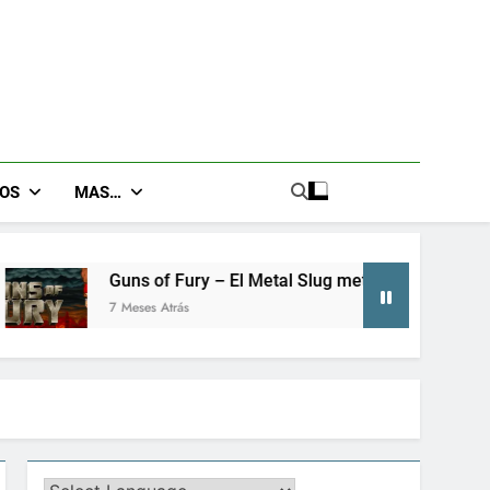
GOS
MAS…
 of Fury – El Metal Slug metroidvania que no sabías que nece
es Atrás