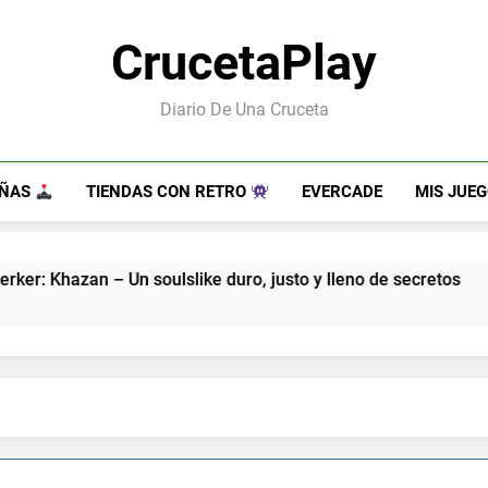
CrucetaPlay
Diario De Una Cruceta
EÑAS
TIENDAS CON RETRO
EVERCADE
MIS JUE
soulslike duro, justo y lleno de secretos
Guns
7 Mes