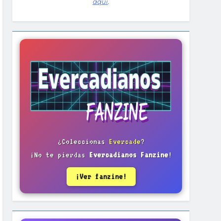
aquí
.
¿Coleccionas
Evercade
?
¡No te pierdas
Evercadianos Fanzine
!
¡Ver fanzine!