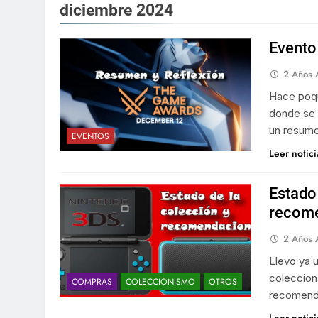
diciembre 2024
Evento
2 Años 
Hace poqu
donde se 
un resume
EVENTOS
Leer notic
Estado
recom
2 Años 
Llevo ya 
coleccion
COMPRAS
COLECCIONISMO
OTROS
recomend