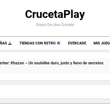
CrucetaPlay
Diario De Una Cruceta
EÑAS
TIENDAS CON RETRO
EVERCADE
MIS JUE
ulslike duro, justo y lleno de secretos
Guns o
7 Meses 