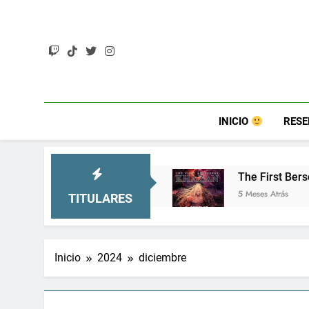
Saltar
al
contenido
INICIO
RES
mucho más)
The First Berserker: Khazan – Un so
5 Meses Atrás
TITULARES
Inicio
2024
diciembre