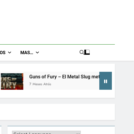
GOS
MAS…
f Fury – El Metal Slug metroidvania que no sabías que necesi
Atrás