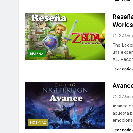
Leer notic
Reseña
Worlds
2 Años 
The Legen
una exper
RESEÑA
XL. Reco
Leer notic
Avance
2 Años 
Avance de
apuesta p
emociona
NOTICIAS
Leer notic