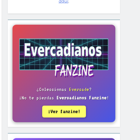
aquí
.
¿Coleccionas
Evercade
?
¡No te pierdas
Evercadianos Fanzine
!
¡Ver fanzine!