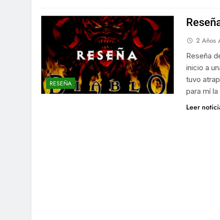
Reseña 
2 Años 
Reseña de
inicio a u
tuvo atra
RESEÑA
para mí la
Leer notic