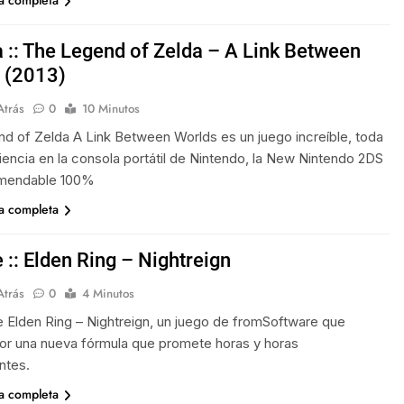
ia completa
 :: The Legend of Zelda – A Link Between
 (2013)
Atrás
0
10 Minutos
d of Zelda A Link Between Worlds es un juego increíble, toda
iencia en la consola portátil de Nintendo, la New Nintendo 2DS
mendable 100%
ia completa
 :: Elden Ring – Nightreign
Atrás
0
4 Minutos
 Elden Ring – Nightreign, un juego de fromSoftware que
or una nueva fórmula que promete horas y horas
ntes.
ia completa