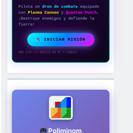
Pilota un
dron de combate
equipado
con
Plasma Cannon
y
Quantum Punch
.
¡Destruye enemigos y defiende la
Tierra!
INICIAR MISIÓN
AÑO 2187 // GRATIS EN PC Y TABLET
Poliminom