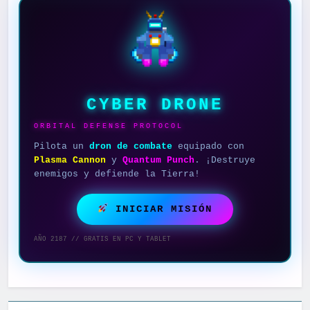
CYBER DRONE
ORBITAL DEFENSE PROTOCOL
Pilota un
dron de combate
equipado con
Plasma Cannon
y
Quantum Punch
. ¡Destruye
enemigos y defiende la Tierra!
INICIAR MISIÓN
AÑO 2187 // GRATIS EN PC Y TABLET