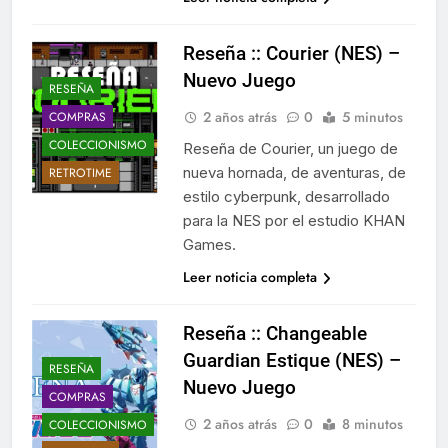
Reseña :: Courier (NES) –
Nuevo Juego
RESEÑA
2 años atrás
0
5 minutos
COMPRAS
COLECCIONISMO
Reseña de Courier, un juego de
nueva hornada, de aventuras, de
RETROTIME
estilo cyberpunk, desarrollado
para la NES por el estudio KHAN
Games.
Leer noticia completa
Reseña :: Changeable
Guardian Estique (NES) –
RESEÑA
Nuevo Juego
COMPRAS
2 años atrás
0
8 minutos
COLECCIONISMO