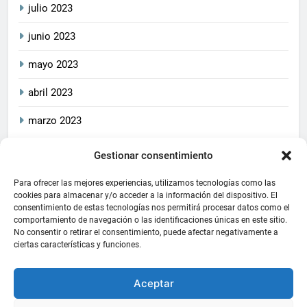
julio 2023
junio 2023
mayo 2023
abril 2023
marzo 2023
Gestionar consentimiento
2026
CrucetaPlay
. Todos
Política De Privacidad
los derechos reservados.
Política De Cookies
Aviso Legal
Para ofrecer las mejores experiencias, utilizamos tecnologías como las
Este blog cumple con las
cookies para almacenar y/o acceder a la información del dispositivo. El
consentimiento de estas tecnologías nos permitirá procesar datos como el
leyes de privacidad y
comportamiento de navegación o las identificaciones únicas en este sitio.
protección de datos
No consentir o retirar el consentimiento, puede afectar negativamente a
aplicables, asegurando la
ciertas características y funciones.
transparencia y la
seguridad de la información
Aceptar
de sus usuarios
. Funciona
gracias a
.
BlazeThemes