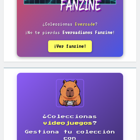
¿Coleccionas
Evercade
?
¡No te pierdas
Evercadianos Fanzine
!
¡Ver fanzine!
¿Coleccionas
videojuegos
?
Gestiona tu colección
con