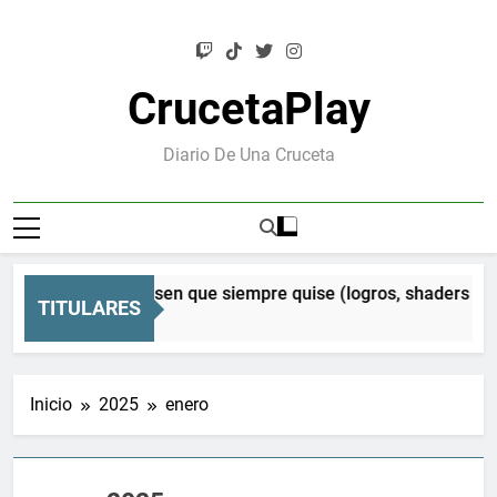
Saltar
al
contenido
CrucetaPlay
Diario De Una Cruceta
n Orion: el Mesen que siempre quise (logros, shaders CRT y
TITULARES
s Atrás
Inicio
2025
enero