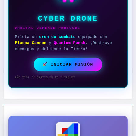
CYBER DRONE
ORBITAL DEFENSE PROTOCOL
Pilota un
dron de combate
equipado con
Plasma Cannon
y
Quantum Punch
. ¡Destruye
enemigos y defiende la Tierra!
INICIAR MISIÓN
AÑO 2187 // GRATIS EN PC Y TABLET