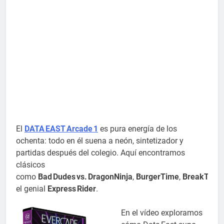
El
DATA EAST Arcade 1
es pura energía de los
ochenta: todo en él suena a neón, sintetizador y
partidas después del colegio. Aquí encontramos
clásicos
como
Bad Dudes vs. DragonNinja
,
BurgerTime
,
BreakThru
el genial
Express Rider
.
En el vídeo exploramos