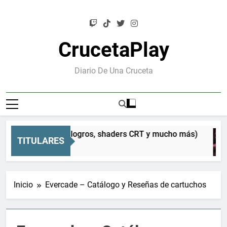
Saltar
al
contenido
CrucetaPlay
Diario De Una Cruceta
mpre quise (logros, shaders CRT y mucho más)
TITULARES
Inicio
Evercade – Catálogo y Reseñas de cartuchos