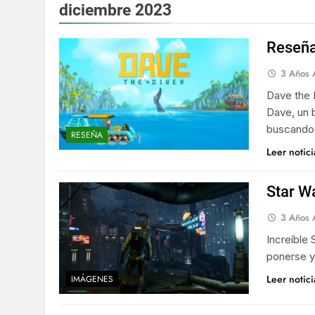
diciembre 2023
Reseña
3 Años 
Dave the 
Dave, un 
buscando 
RESEÑA
Leer notic
Star Wa
3 Años 
Increíble 
ponerse y
Leer notic
IMÁGENES