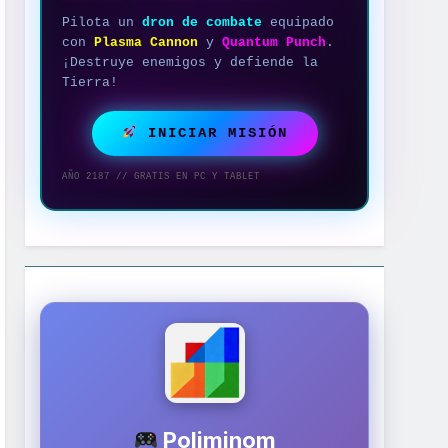
Pilota un
dron de combate
equipado
con
Plasma Cannon
y
Quantum Punch
.
¡Destruye enemigos y defiende la
Tierra!
INICIAR MISIÓN
AÑO 2187 // GRATIS EN PC Y TABLET
Poliminom