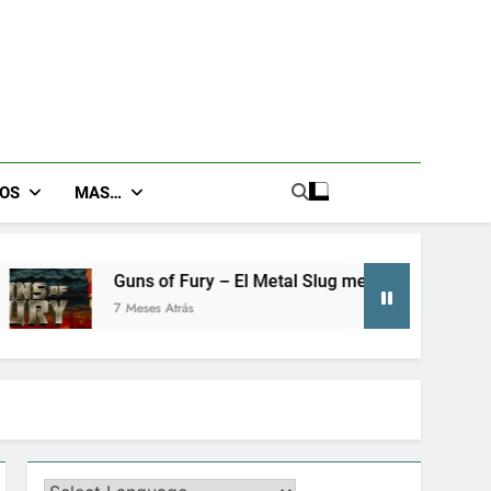
GOS
MAS…
f Fury – El Metal Slug metroidvania que no sabías que necesi
Atrás