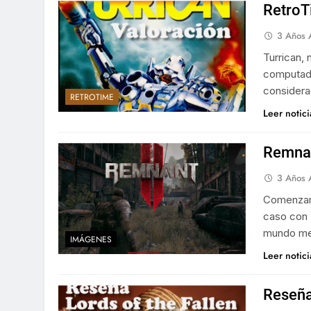
RetroT
3 Años 
Turrican, 
computado
considera
RETROTIME
Leer notic
Remnant
3 Años 
Comenzamo
caso con 
mundo med
IMÁGENES
Leer notic
Reseña 