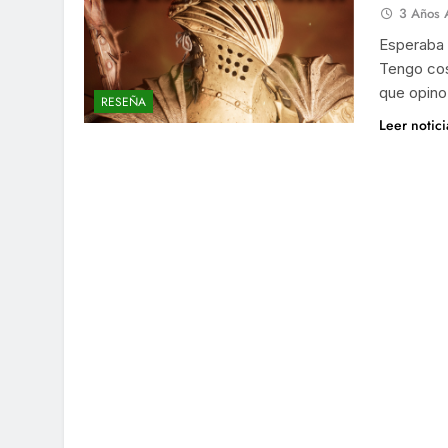
3 Años 
Esperaba 
Tengo cos
que opino
RESEÑA
Leer notic