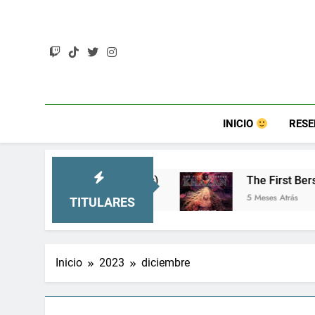
Saltar
al
contenido
INICIO
RES
mucho más)
The First Berserker: Khazan – Un s
5 Meses Atrás
TITULARES
Inicio
2023
diciembre