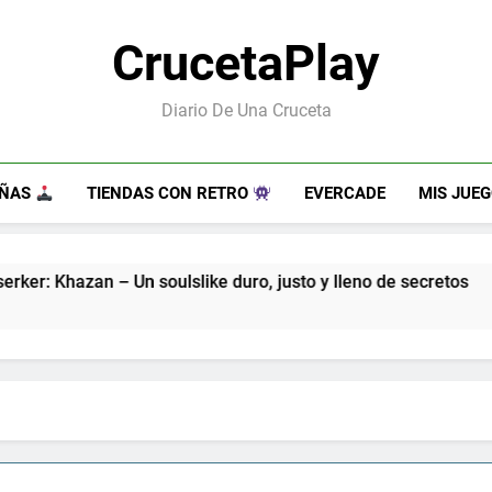
CrucetaPlay
Diario De Una Cruceta
EÑAS
TIENDAS CON RETRO
EVERCADE
MIS JUE
oulslike duro, justo y lleno de secretos
Guns o
7 Meses 