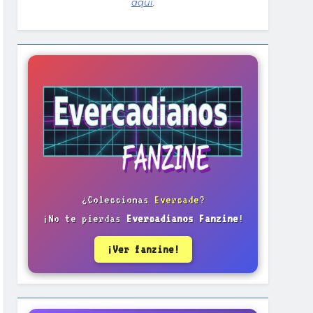
aquí
.
¿Coleccionas
Evercade
?
¡No te pierdas
Evercadianos Fanzine
!
¡Ver fanzine!