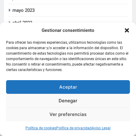
mayo 2023
abril 2023
Gestionar consentimiento
marzo 2023
Para ofrecer las mejores experiencias, utilizamos tecnologías como las
cookies para almacenar y/o acceder a la información del dispositivo. El
consentimiento de estas tecnologías nos permitirá procesar datos como el
2026
CrucetaPlay
. Todos
Política De Privacidad
comportamiento de navegación o las identificaciones únicas en este sitio.
los derechos reservados.
Política De Cookies
Aviso Legal
No consentir o retirar el consentimiento, puede afectar negativamente a
Este blog cumple con las
ciertas características y funciones.
leyes de privacidad y
protección de datos
Aceptar
aplicables, asegurando la
transparencia y la
Denegar
seguridad de la información
de sus usuarios
. Funciona
Ver preferencias
gracias a
.
BlazeThemes
Política de cookies
Política de privacidad
Aviso Legal