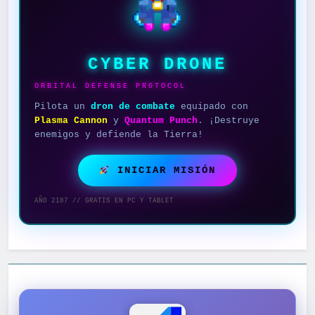
CYBER DRONE
ORBITAL DEFENSE PROTOCOL
Pilota un
dron de combate
equipado con
Plasma Cannon
y
Quantum Punch
. ¡Destruye
enemigos y defiende la Tierra!
INICIAR MISIÓN
AÑO 2187 // GRATIS EN PC Y TABLET