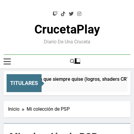
Saltar
al
contenido
CrucetaPlay
Diario De Una Cruceta
 Mesen que siempre quise (logros, shaders CRT y mucho más)
TITULARES
Inicio
Mi colección de PSP