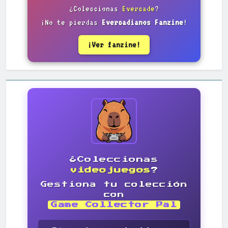
¿Coleccionas
Evercade
?
¡No te pierdas
Evercadianos Fanzine
!
¡Ver fanzine!
¿Coleccionas
videojuegos
?
Gestiona tu colección
con
Game Collector Pal