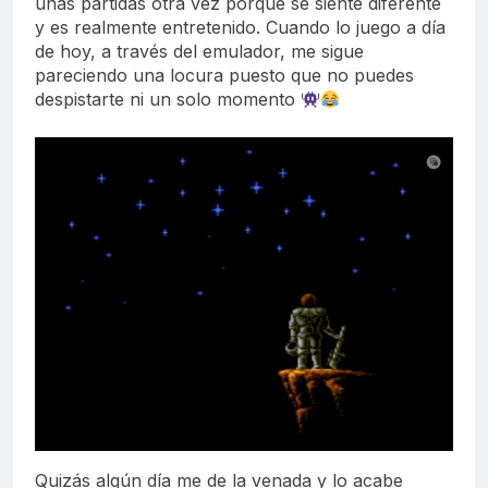
unas partidas otra vez porque se siente diferente
y es realmente entretenido. Cuando lo juego a día
de hoy, a través del emulador, me sigue
pareciendo una locura puesto que no puedes
despistarte ni un solo momento
Quizás algún día me de la venada y lo acabe