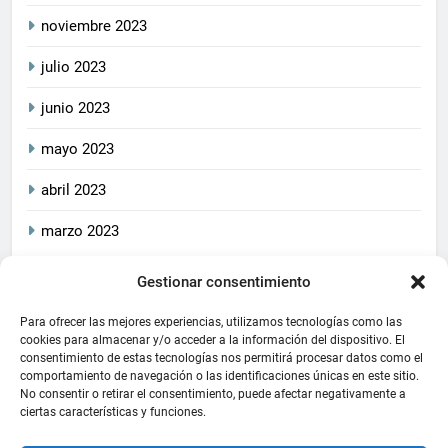
noviembre 2023
julio 2023
junio 2023
mayo 2023
abril 2023
marzo 2023
Gestionar consentimiento
2026
CrucetaPlay
. Todos
Política De Privacidad
los derechos reservados.
Política De Cookies
Aviso Legal
Para ofrecer las mejores experiencias, utilizamos tecnologías como las
Este blog cumple con las
cookies para almacenar y/o acceder a la información del dispositivo. El
consentimiento de estas tecnologías nos permitirá procesar datos como el
leyes de privacidad y
comportamiento de navegación o las identificaciones únicas en este sitio.
protección de datos
No consentir o retirar el consentimiento, puede afectar negativamente a
aplicables, asegurando la
ciertas características y funciones.
transparencia y la