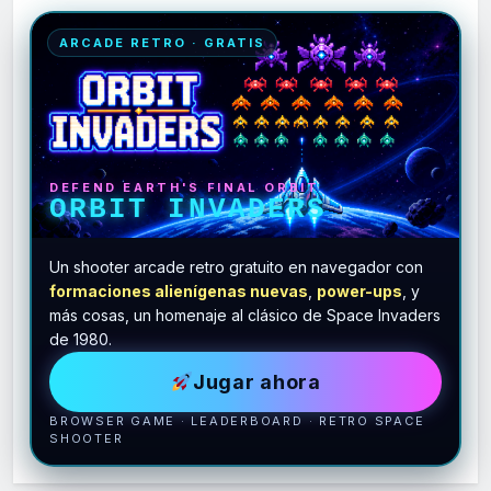
ARCADE RETRO · GRATIS
DEFEND EARTH'S FINAL ORBIT
ORBIT INVADERS
Un shooter arcade retro gratuito en navegador con
formaciones alienígenas nuevas
,
power-ups
, y
más cosas, un homenaje al clásico de Space Invaders
de 1980.
Jugar ahora
BROWSER GAME · LEADERBOARD · RETRO SPACE
SHOOTER