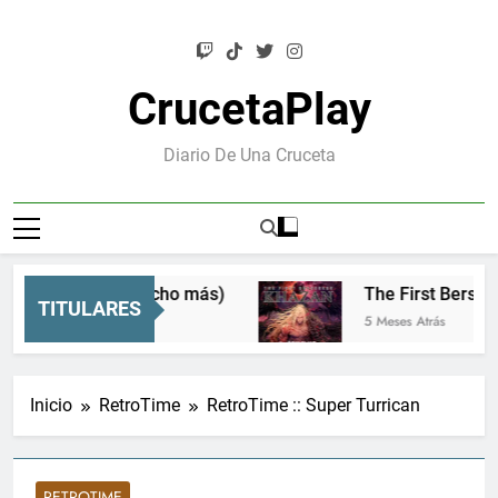
Saltar
al
contenido
CrucetaPlay
Diario De Una Cruceta
rs CRT y mucho más)
The First Berserker: Khaz
TITULARES
5 Meses Atrás
Inicio
RetroTime
RetroTime :: Super Turrican
RETROTIME