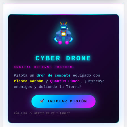
CYBER DRONE
ORBITAL DEFENSE PROTOCOL
Pilota un
dron de combate
equipado con
Plasma Cannon
y
Quantum Punch
. ¡Destruye
enemigos y defiende la Tierra!
INICIAR MISIÓN
AÑO 2187 // GRATIS EN PC Y TABLET