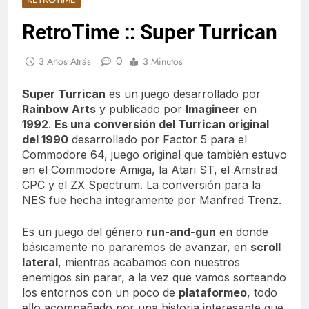
RetroTime :: Super Turrican
0
3 Años Atrás
3 Minutos
Super Turrican
es un juego desarrollado por
Rainbow Arts
y publicado por
Imagineer
en
1992
.
Es una conversión del Turrican original
del 1990
desarrollado por Factor 5 para el
Commodore 64, juego original que también estuvo
en el Commodore Amiga, la Atari ST, el Amstrad
CPC y el ZX Spectrum. La conversión para la
NES fue hecha integramente por Manfred Trenz.
Es un juego del género
run-and-gun
en donde
básicamente no pararemos de avanzar, en
scroll
lateral
, mientras acabamos con nuestros
enemigos sin parar, a la vez que vamos sorteando
los entornos con un poco de
plataformeo
, todo
ello acompañado por una historia interesante que