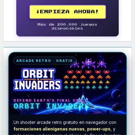
¡EMPIEZA AHORA!
Más de 200.000 juegos
disponibles
ARCADE RETRO · GRATIS
DEFEND EARTH'S FINAL ORBIT
ORBIT INVADERS
Un shooter arcade retro gratuito en navegador con
formaciones alienígenas nuevas
,
power-ups
, y