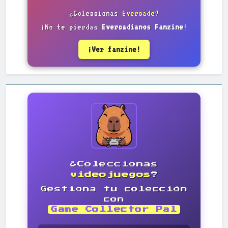
¿Coleccionas
Evercade
?
¡No te pierdas
Evercadianos Fanzine
!
¡Ver fanzine!
¿Coleccionas
videojuegos
?
Gestiona tu colección
con
Game Collector Pal