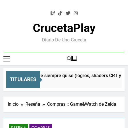
Saltar
al
contenido
CrucetaPlay
Diario De Una Cruceta
l Mesen que siempre quise (logros, shaders CRT y mucho más
TITULARES
Inicio
Reseña
Compras :: Game&Watch de Zelda
RESEÑA
COMPRAS