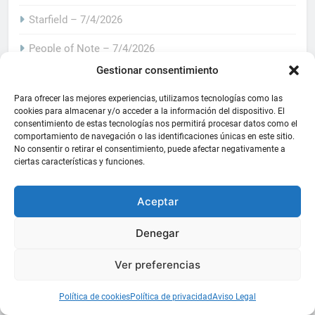
Starfield – 7/4/2026
People of Note – 7/4/2026
Gestionar consentimiento
Pokémon Champions – 8/4/2026
Para ofrecer las mejores experiencias, utilizamos tecnologías como las
A Planet Full of Cats – 9/4/2026
cookies para almacenar y/o acceder a la información del dispositivo. El
consentimiento de estas tecnologías nos permitirá procesar datos como el
Tiny Bookshop – 10/4/2026
comportamiento de navegación o las identificaciones únicas en este sitio.
No consentir o retirar el consentimiento, puede afectar negativamente a
ciertas características y funciones.
Replaced – 14/4/2026
Tomodachi Life: Living the Dream – 16/4/2026
Aceptar
Cthulhu: The Cosmic Abyss – 16/4/2026
Denegar
Mouse: P.I. For Hire – 16/4/2026
Ver preferencias
Pragmata – 17/4/2026
Política de cookies
Política de privacidad
Aviso Legal
Vampire Crawlers – 21/4/2026