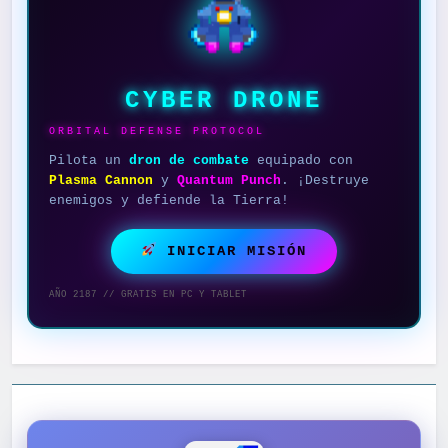
CYBER DRONE
ORBITAL DEFENSE PROTOCOL
Pilota un
dron de combate
equipado con
Plasma Cannon
y
Quantum Punch
. ¡Destruye
enemigos y defiende la Tierra!
INICIAR MISIÓN
AÑO 2187 // GRATIS EN PC Y TABLET