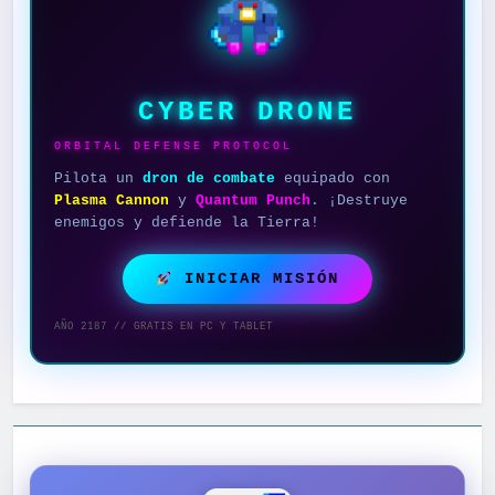
CYBER DRONE
ORBITAL DEFENSE PROTOCOL
Pilota un
dron de combate
equipado con
Plasma Cannon
y
Quantum Punch
. ¡Destruye
enemigos y defiende la Tierra!
INICIAR MISIÓN
AÑO 2187 // GRATIS EN PC Y TABLET