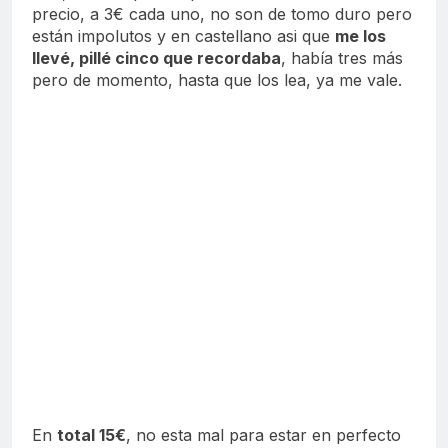
precio, a 3€ cada uno, no son de tomo duro pero
están impolutos y en castellano asi que
me los
llevé, pillé cinco que recordaba
, había tres más
pero de momento, hasta que los lea, ya me vale.
Recuerdo sobre todo ests dos, por la seta
gigante y el templo.
En
total 15€
, no esta mal para estar en perfecto