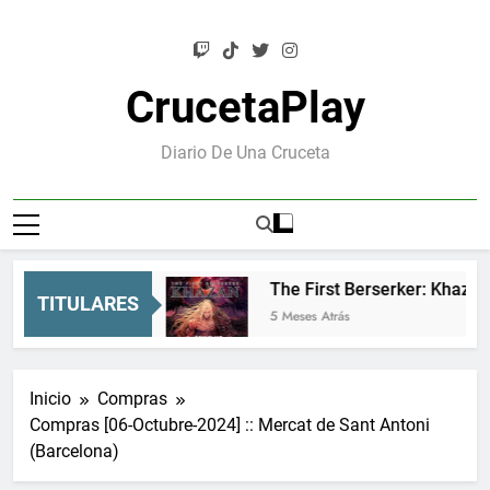
Saltar
al
contenido
CrucetaPlay
Diario De Una Cruceta
cho más)
The First Berserker: Khazan – Un soul
TITULARES
5 Meses Atrás
Inicio
Compras
Compras [06-Octubre-2024] :: Mercat de Sant Antoni
(Barcelona)