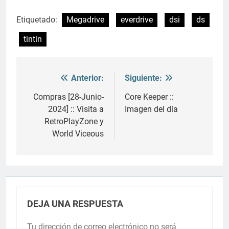
Etiquetado:
Megadrive
everdrive
dsi
ds
tintín
Anterior:
Siguiente:
Navegación
de
Compras [28-Junio-
Core Keeper ::
2024] :: Visita a
Imagen del día
entradas
RetroPlayZone y
World Viceous
DEJA UNA RESPUESTA
Tu dirección de correo electrónico no será