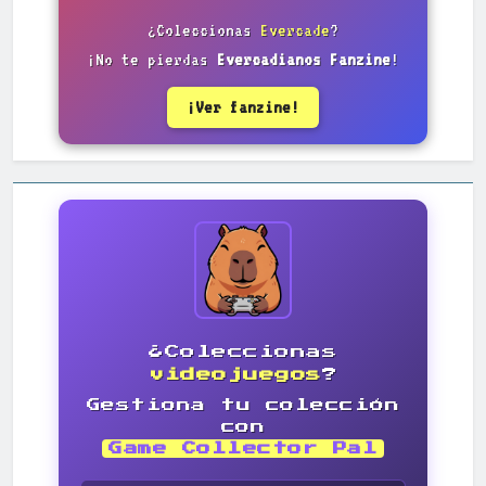
¿Coleccionas
Evercade
?
¡No te pierdas
Evercadianos Fanzine
!
¡Ver fanzine!
¿Coleccionas
videojuegos
?
Gestiona tu colección
con
Game Collector Pal