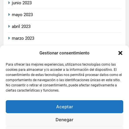
junio 2023
mayo 2023
abril 2023
marzo 2023
Gestionar consentimiento
2026
CrucetaPlay
. Todos
Política De Privacidad
los derechos reservados.
Política De Cookies
Aviso Legal
Para ofrecer las mejores experiencias, utilizamos tecnologías como las
Este blog cumple con las
cookies para almacenar y/o acceder a la información del dispositivo. El
consentimiento de estas tecnologías nos permitirá procesar datos como el
leyes de privacidad y
comportamiento de navegación o las identificaciones únicas en este sitio.
protección de datos
No consentir o retirar el consentimiento, puede afectar negativamente a
aplicables, asegurando la
ciertas características y funciones.
transparencia y la
seguridad de la información
Aceptar
de sus usuarios
. Funciona
gracias a
.
BlazeThemes
Denegar