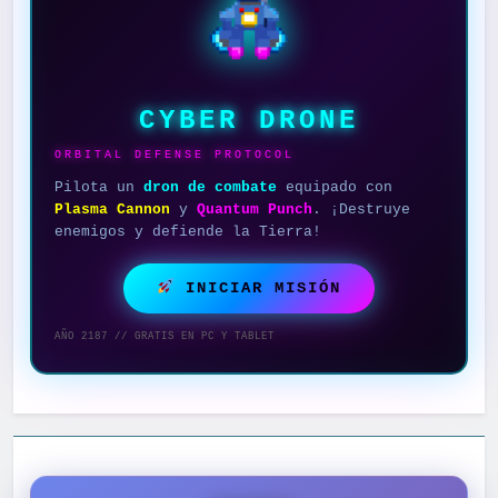
CYBER DRONE
ORBITAL DEFENSE PROTOCOL
Pilota un
dron de combate
equipado con
Plasma Cannon
y
Quantum Punch
. ¡Destruye
enemigos y defiende la Tierra!
INICIAR MISIÓN
AÑO 2187 // GRATIS EN PC Y TABLET