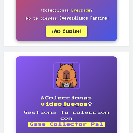
¿Coleccionas
Evercade
?
¡No te pierdas
Evercadianos Fanzine
!
¡Ver fanzine!
¿Coleccionas
videojuegos
?
Gestiona tu colección
con
Game Collector Pal