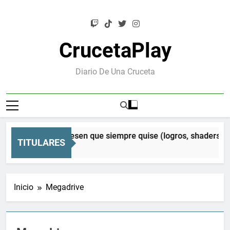
Saltar
al
contenido
CrucetaPlay
Diario De Una Cruceta
en Orion: el Mesen que siempre quise (logros, shaders CRT 
TITULARES
ses Atrás
Inicio
Megadrive