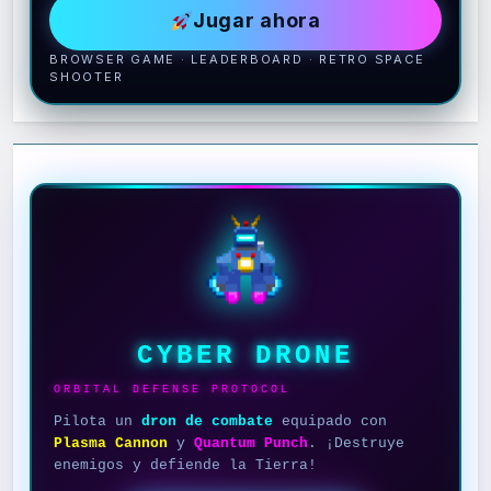
Jugar ahora
BROWSER GAME · LEADERBOARD · RETRO SPACE
SHOOTER
CYBER DRONE
ORBITAL DEFENSE PROTOCOL
Pilota un
dron de combate
equipado con
Plasma Cannon
y
Quantum Punch
. ¡Destruye
enemigos y defiende la Tierra!