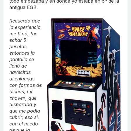
todo empezaba y en donde yo estaba en 6º de la
antigua EGB.
Recuerdo que
la experiencia
me flipó, fue
echar 5
pesetas,
entonces la
pantalla se
llenó de
navecitas
alienígenas
con formas de
bichos, mi
«nave», que
disparaba y
que me podía
cubrir, eso si,
con el miedo
de que la