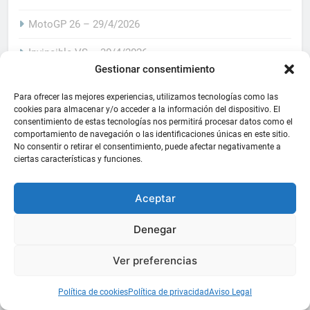
MotoGP 26 – 29/4/2026
Invincible VS – 30/4/2026
Gestionar consentimiento
inKONBINI: One Store, Many Stories – 30/4/2026
Para ofrecer las mejores experiencias, utilizamos tecnologías como las
Saros – 30/4/2026
cookies para almacenar y/o acceder a la información del dispositivo. El
consentimiento de estas tecnologías nos permitirá procesar datos como el
comportamiento de navegación o las identificaciones únicas en este sitio.
No consentir o retirar el consentimiento, puede afectar negativamente a
ciertas características y funciones.
Web útiles
Retrocomparador
Aceptar
Museo de los videojuegos
Denegar
Price Charting
Ver preferencias
Política de cookies
Política de privacidad
Aviso Legal