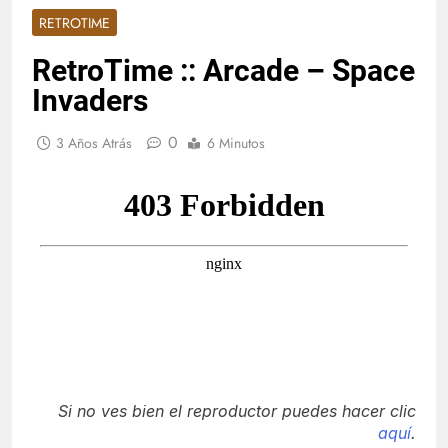
RETROTIME
RetroTime :: Arcade – Space
Invaders
0
3 Años Atrás
6 Minutos
Si no ves bien el reproductor puedes hacer clic
aquí
.