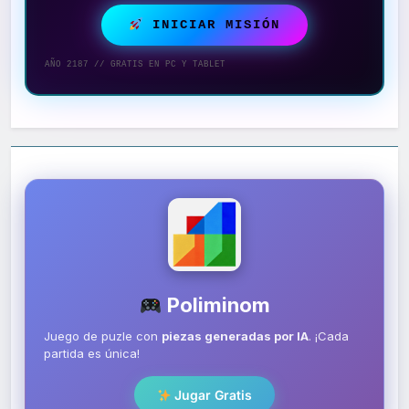
INICIAR MISIÓN
AÑO 2187 // GRATIS EN PC Y TABLET
Poliminom
Juego de puzle con
piezas generadas por IA
. ¡Cada
partida es única!
Jugar Gratis