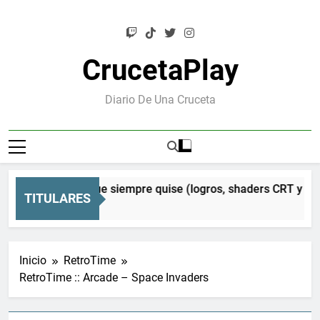
Saltar
al
contenido
CrucetaPlay
Diario De Una Cruceta
 Mesen que siempre quise (logros, shaders CRT y mucho más)
TITULARES
Inicio
RetroTime
RetroTime :: Arcade – Space Invaders