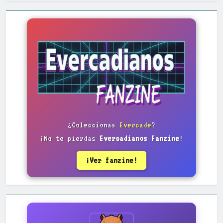
¿Coleccionas
Evercade
?
¡No te pierdas
Evercadianos Fanzine
!
¡Ver fanzine!