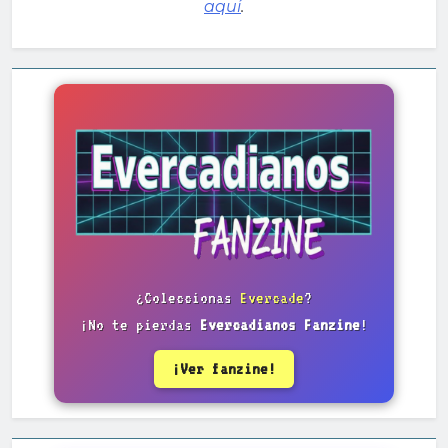
aquí
.
¿Coleccionas
Evercade
?
¡No te pierdas
Evercadianos Fanzine
!
¡Ver fanzine!