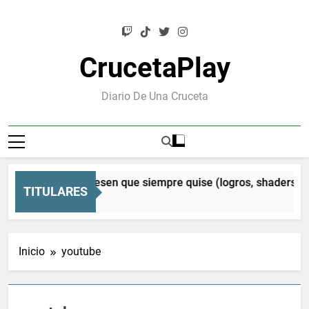
Saltar
al
contenido
CrucetaPlay
Diario De Una Cruceta
en Orion: el Mesen que siempre quise (logros, shaders CRT 
TITULARES
ses Atrás
Inicio
youtube