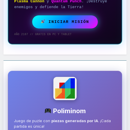
Plasma Cannon
y
Quantum Punch
. ¡Destruye
enemigos y defiende la Tierra!
INICIAR MISIÓN
AÑO 2187 // GRATIS EN PC Y TABLET
Poliminom
Juego de puzle con
piezas generadas por IA
. ¡Cada
partida es única!