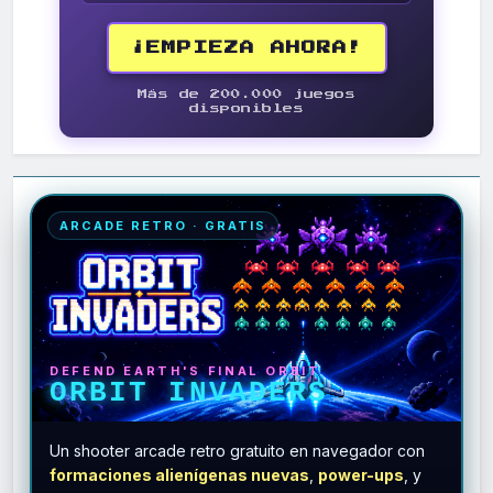
¡EMPIEZA AHORA!
Más de 200.000 juegos
disponibles
ARCADE RETRO · GRATIS
DEFEND EARTH'S FINAL ORBIT
ORBIT INVADERS
Un shooter arcade retro gratuito en navegador con
formaciones alienígenas nuevas
,
power-ups
, y