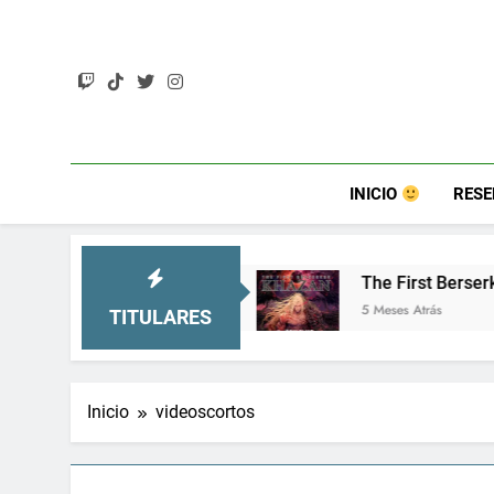
Saltar
al
contenido
INICIO
RES
mucho más)
The First Berserker: Khazan – Un so
5 Meses Atrás
TITULARES
Inicio
videoscortos