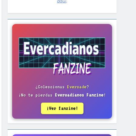
aquí
.
¿Coleccionas
Evercade
?
¡No te pierdas
Evercadianos Fanzine
!
¡Ver fanzine!