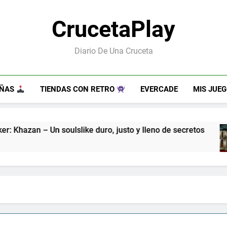
CrucetaPlay
Diario De Una Cruceta
EÑAS
TIENDAS CON RETRO
EVERCADE
MIS JUE
ulslike duro, justo y lleno de secretos
Guns o
7 Meses A