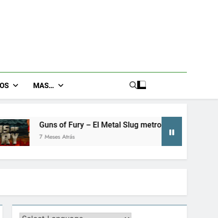
GOS
MAS…
f Fury – El Metal Slug metroidvania que no sabías que necesi
trás