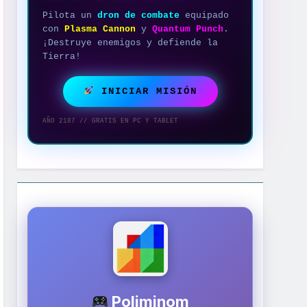
Pilota un
dron de combate
equipado
con
Plasma Cannon
y
Quantum Punch
.
¡Destruye enemigos y defiende la
Tierra!
INICIAR MISIÓN
AÑO 2187 // GRATIS EN PC Y TABLET
Poliminom