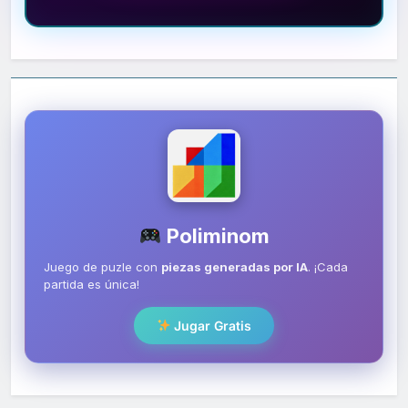
Poliminom
Juego de puzle con
piezas generadas por IA
. ¡Cada
partida es única!
Jugar Gratis