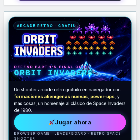
ARCADE RETRO · GRATIS
DEFEND EARTH'S FINAL ORBIT
ORBIT INVADERS
Un shooter arcade retro gratuito en navegador con
formaciones alienígenas nuevas
,
power-ups
, y
más cosas, un homenaje al clásico de Space Invaders
de 1980.
Jugar ahora
BROWSER GAME · LEADERBOARD · RETRO SPACE
SHOOTER