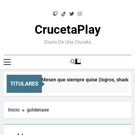
Saltar
al
contenido
CrucetaPlay
Diario De Una Cruceta
esen Orion: el Mesen que siempre quise (logros, shaders CR
TITULARES
 Meses Atrás
Inicio
goldenaxe