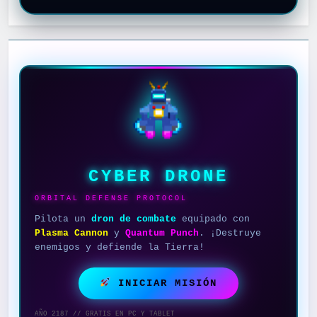
CYBER DRONE
ORBITAL DEFENSE PROTOCOL
Pilota un
dron de combate
equipado con
Plasma Cannon
y
Quantum Punch
. ¡Destruye
enemigos y defiende la Tierra!
INICIAR MISIÓN
AÑO 2187 // GRATIS EN PC Y TABLET