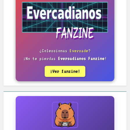
¿Coleccionas
Evercade
?
¡No te pierdas
Evercadianos Fanzine
!
¡Ver fanzine!