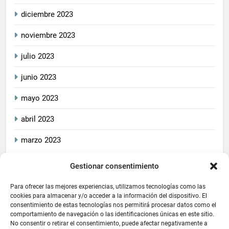
diciembre 2023
noviembre 2023
julio 2023
junio 2023
mayo 2023
abril 2023
marzo 2023
Gestionar consentimiento
2026
CrucetaPlay
. Todos
Política De Privacidad
los derechos reservados.
Política De Cookies
Aviso Legal
Para ofrecer las mejores experiencias, utilizamos tecnologías como las
Este blog cumple con las
cookies para almacenar y/o acceder a la información del dispositivo. El
consentimiento de estas tecnologías nos permitirá procesar datos como el
leyes de privacidad y
comportamiento de navegación o las identificaciones únicas en este sitio.
protección de datos
No consentir o retirar el consentimiento, puede afectar negativamente a