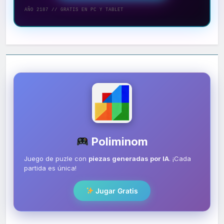
AÑO 2187 // GRATIS EN PC Y TABLET
Poliminom
Juego de puzle con
piezas generadas por IA
. ¡Cada
partida es única!
Jugar Gratis