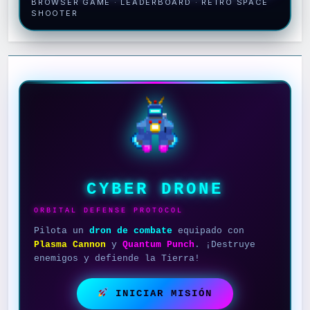
BROWSER GAME · LEADERBOARD · RETRO SPACE
SHOOTER
CYBER DRONE
ORBITAL DEFENSE PROTOCOL
Pilota un
dron de combate
equipado con
Plasma Cannon
y
Quantum Punch
. ¡Destruye
enemigos y defiende la Tierra!
INICIAR MISIÓN