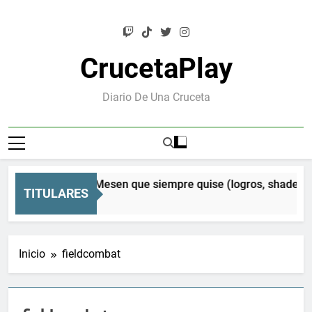
Saltar
al
contenido
CrucetaPlay
Diario De Una Cruceta
esen Orion: el Mesen que siempre quise (logros, shaders CR
TITULARES
Meses Atrás
Inicio
fieldcombat