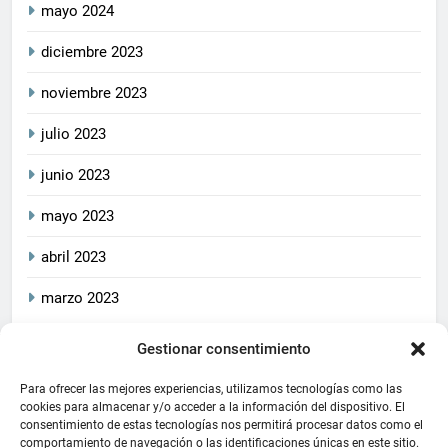
mayo 2024
diciembre 2023
noviembre 2023
julio 2023
junio 2023
mayo 2023
abril 2023
marzo 2023
Gestionar consentimiento
2026
CrucetaPlay
. Todos
Política De Privacidad
los derechos reservados.
Política De Cookies
Aviso Legal
Para ofrecer las mejores experiencias, utilizamos tecnologías como las
Este blog cumple con las
cookies para almacenar y/o acceder a la información del dispositivo. El
consentimiento de estas tecnologías nos permitirá procesar datos como el
leyes de privacidad y
comportamiento de navegación o las identificaciones únicas en este sitio.