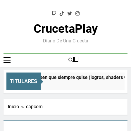
Saltar
al
contenido
CrucetaPlay
Diario De Una Cruceta
n Orion: el Mesen que siempre quise (logros, shaders CRT y
TITULARES
s Atrás
Inicio
capcom