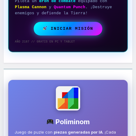
Pilota un
dron de combate
equipado con
Plasma Cannon
y
Quantum Punch
. ¡Destruye
enemigos y defiende la Tierra!
INICIAR MISIÓN
AÑO 2187 // GRATIS EN PC Y TABLET
Poliminom
Juego de puzle con
piezas generadas por IA
. ¡Cada