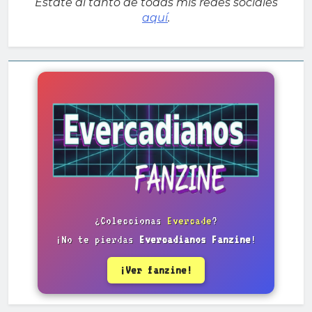
Estate al tanto de todas mis redes sociales
aquí
.
¿Coleccionas
Evercade
?
¡No te pierdas
Evercadianos Fanzine
!
¡Ver fanzine!