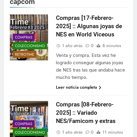
capcom
Compras [17-Febrero-
2025] :: Algunas joyas de
NES en World Viceous
COMPRAS
1 año atrás
0
8 minutos
COLECCIONISMO
RETROTIME
Venta y compra. Esta vez he
logrado conseguir algunas joyas
de NES tras las que andaba hace
mucho tiempo.
Leer noticia completa
Compras [08-Febrero-
2025] :: Variado
NES/Famicom y extras
COMPRAS
1 año atrás
0
11 minutos
COLECCIONISMO