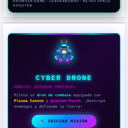
BROWSER GAME · LEADERBOARD · RETRO SPACE
SHOOTER
CYBER DRONE
ORBITAL DEFENSE PROTOCOL
Pilota un
dron de combate
equipado con
Plasma Cannon
y
Quantum Punch
. ¡Destruye
enemigos y defiende la Tierra!
INICIAR MISIÓN