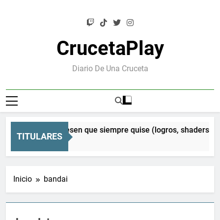
Saltar
al
contenido
CrucetaPlay
Diario De Una Cruceta
en Orion: el Mesen que siempre quise (logros, shaders CRT 
TITULARES
es Atrás
Inicio
bandai