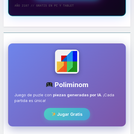
AÑO 2187 // GRATIS EN PC Y TABLET
Poliminom
Juego de puzle con
piezas generadas por IA
. ¡Cada
partida es única!
Jugar Gratis