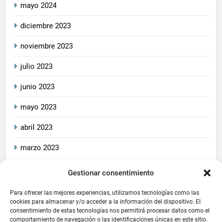
mayo 2024
diciembre 2023
noviembre 2023
julio 2023
junio 2023
mayo 2023
abril 2023
marzo 2023
Gestionar consentimiento
2026
CrucetaPlay
. Todos
Política De Privacidad
los derechos reservados.
Política De Cookies
Aviso Legal
Para ofrecer las mejores experiencias, utilizamos tecnologías como las
Este blog cumple con las
cookies para almacenar y/o acceder a la información del dispositivo. El
consentimiento de estas tecnologías nos permitirá procesar datos como el
leyes de privacidad y
comportamiento de navegación o las identificaciones únicas en este sitio.