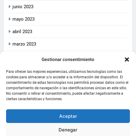
junio 2023
mayo 2023
abril 2023
marzo 2023
Gestionar consentimiento
2026
CrucetaPlay
. Todos
Política De Privacidad
los derechos reservados.
Política De Cookies
Aviso Legal
Para ofrecer las mejores experiencias, utilizamos tecnologías como las
Este blog cumple con las
cookies para almacenar y/o acceder a la información del dispositivo. El
consentimiento de estas tecnologías nos permitirá procesar datos como el
leyes de privacidad y
comportamiento de navegación o las identificaciones únicas en este sitio.
protección de datos
No consentir o retirar el consentimiento, puede afectar negativamente a
aplicables, asegurando la
ciertas características y funciones.
transparencia y la
seguridad de la información
Aceptar
de sus usuarios
. Funciona
gracias a
.
BlazeThemes
Denegar