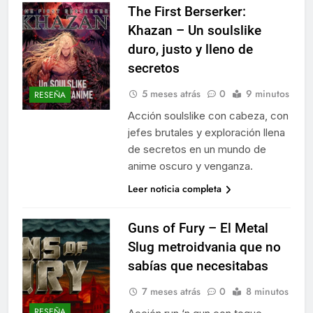
The First Berserker:
Khazan – Un soulslike
duro, justo y lleno de
secretos
5 meses atrás
0
9 minutos
RESEÑA
Acción soulslike con cabeza, con
jefes brutales y exploración llena
de secretos en un mundo de
anime oscuro y venganza.
Leer noticia completa
Guns of Fury – El Metal
Slug metroidvania que no
sabías que necesitabas
7 meses atrás
0
8 minutos
RESEÑA