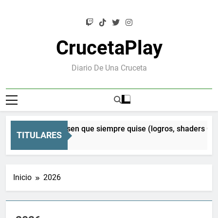
Saltar
al
contenido
CrucetaPlay
Diario De Una Cruceta
 Orion: el Mesen que siempre quise (logros, shaders CRT y 
TITULARES
 Atrás
Inicio
2026