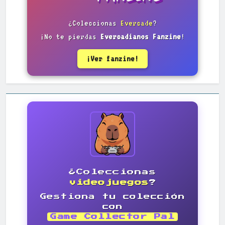
¿Coleccionas
Evercade
?
¡No te pierdas
Evercadianos Fanzine
!
¡Ver fanzine!
¿Coleccionas
videojuegos
?
Gestiona tu colección
con
Game Collector Pal