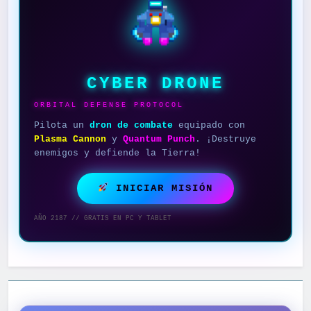
CYBER DRONE
ORBITAL DEFENSE PROTOCOL
Pilota un
dron de combate
equipado con
Plasma Cannon
y
Quantum Punch
. ¡Destruye
enemigos y defiende la Tierra!
INICIAR MISIÓN
AÑO 2187 // GRATIS EN PC Y TABLET