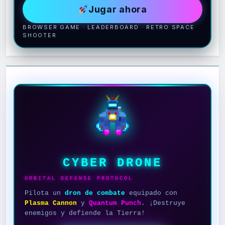
Jugar ahora
BROWSER GAME · LEADERBOARD · RETRO SPACE
SHOOTER
CYBER DRONE
ORBITAL DEFENSE PROTOCOL
Pilota un
dron de combate
equipado con
Plasma Cannon
y
Quantum Punch
. ¡Destruye
enemigos y defiende la Tierra!