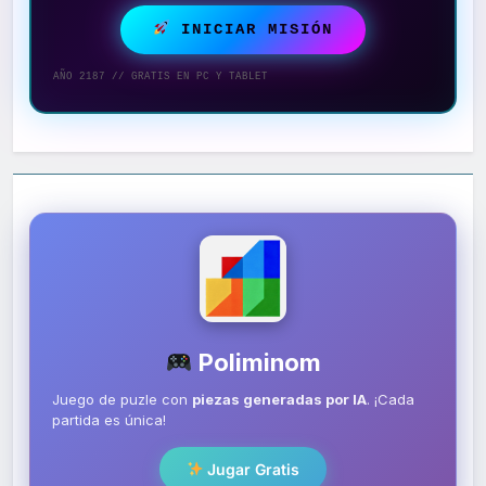
INICIAR MISIÓN
AÑO 2187 // GRATIS EN PC Y TABLET
Poliminom
Juego de puzle con
piezas generadas por IA
. ¡Cada
partida es única!
Jugar Gratis