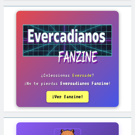
¿Coleccionas
Evercade
?
¡No te pierdas
Evercadianos Fanzine
!
¡Ver fanzine!