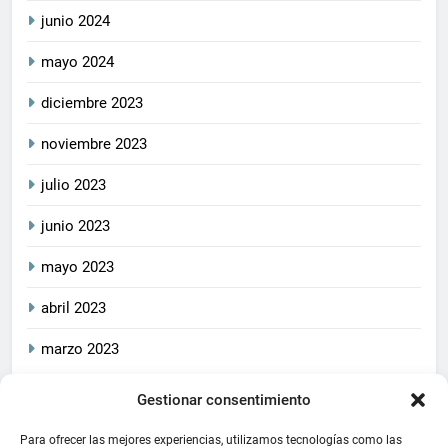
junio 2024
mayo 2024
diciembre 2023
noviembre 2023
julio 2023
junio 2023
mayo 2023
abril 2023
marzo 2023
Gestionar consentimiento
2026
CrucetaPlay
. Todos
Política De Privacidad
los derechos reservados.
Política De Cookies
Aviso Legal
Para ofrecer las mejores experiencias, utilizamos tecnologías como las