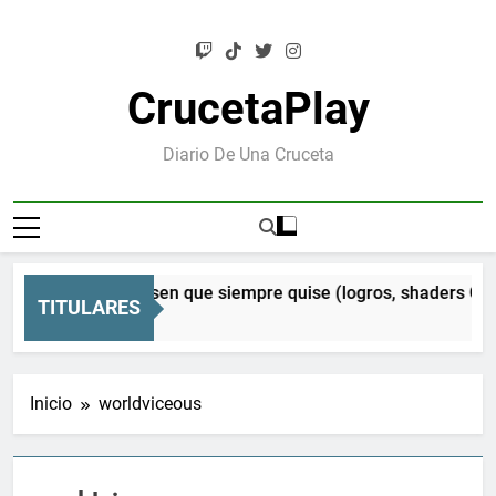
Saltar
al
contenido
CrucetaPlay
Diario De Una Cruceta
n Orion: el Mesen que siempre quise (logros, shaders CRT y
TITULARES
s Atrás
Inicio
worldviceous