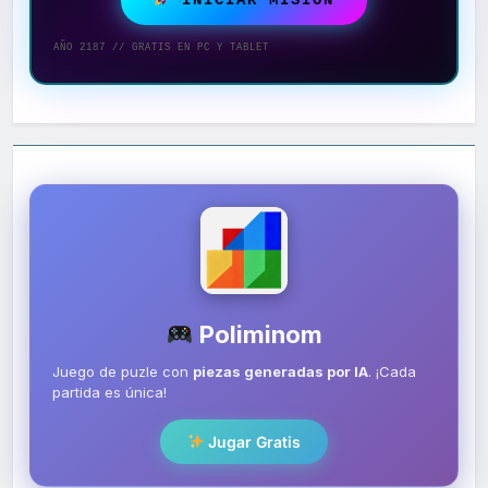
AÑO 2187 // GRATIS EN PC Y TABLET
Poliminom
Juego de puzle con
piezas generadas por IA
. ¡Cada
partida es única!
Jugar Gratis