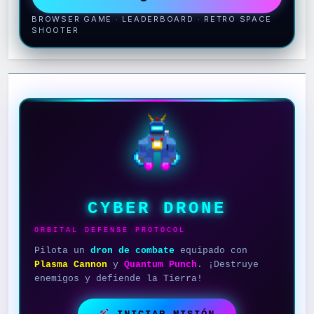
BROWSER GAME · LEADERBOARD · RETRO SPACE
SHOOTER
CYBER DRONE
ORBITAL DEFENSE PROTOCOL
Pilota un
dron de combate
equipado con
Plasma Cannon
y
Quantum Punch
. ¡Destruye
enemigos y defiende la Tierra!
INICIAR MISIÓN