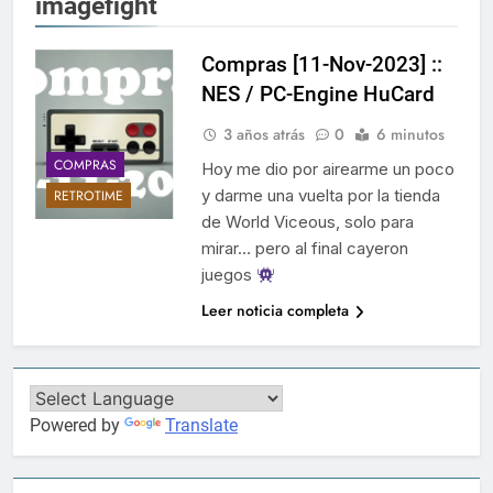
imagefight
Compras [11-Nov-2023] ::
NES / PC-Engine HuCard
3 años atrás
0
6 minutos
COMPRAS
Hoy me dio por airearme un poco
y darme una vuelta por la tienda
RETROTIME
de World Viceous, solo para
mirar… pero al final cayeron
juegos
Leer noticia completa
Powered by
Translate