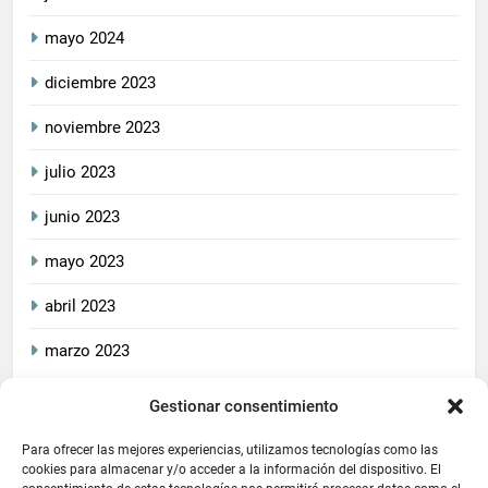
mayo 2024
diciembre 2023
noviembre 2023
julio 2023
junio 2023
mayo 2023
abril 2023
marzo 2023
Gestionar consentimiento
2026
CrucetaPlay
. Todos
Política De Privacidad
los derechos reservados.
Política De Cookies
Aviso Legal
Para ofrecer las mejores experiencias, utilizamos tecnologías como las
Este blog cumple con las
cookies para almacenar y/o acceder a la información del dispositivo. El