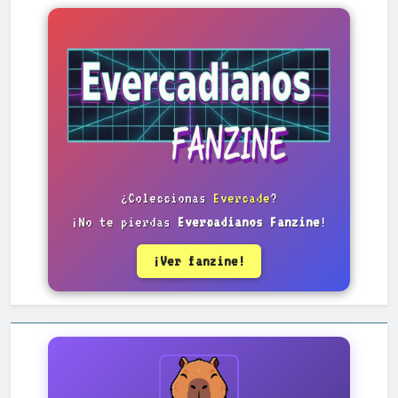
¿Coleccionas
Evercade
?
¡No te pierdas
Evercadianos Fanzine
!
¡Ver fanzine!