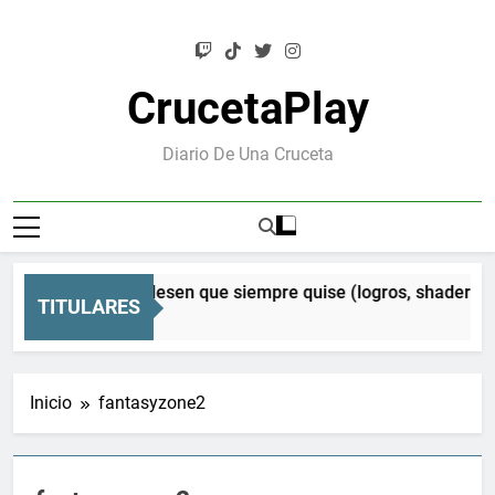
Saltar
al
contenido
CrucetaPlay
Diario De Una Cruceta
sen Orion: el Mesen que siempre quise (logros, shaders CRT
TITULARES
eses Atrás
Inicio
fantasyzone2