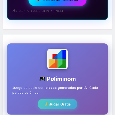
AÑO 2187 // GRATIS EN PC Y TABLET
Poliminom
Juego de puzle con
piezas generadas por IA
. ¡Cada
partida es única!
Jugar Gratis