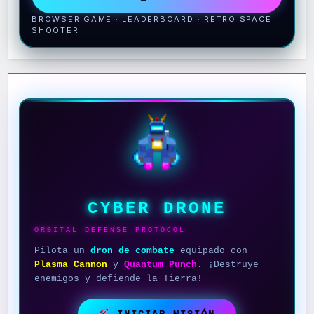
BROWSER GAME · LEADERBOARD · RETRO SPACE
SHOOTER
CYBER DRONE
ORBITAL DEFENSE PROTOCOL
Pilota un
dron de combate
equipado con
Plasma Cannon
y
Quantum Punch
. ¡Destruye
enemigos y defiende la Tierra!
INICIAR MISIÓN