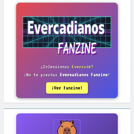
¿Coleccionas
Evercade
?
¡No te pierdas
Evercadianos Fanzine
!
¡Ver fanzine!