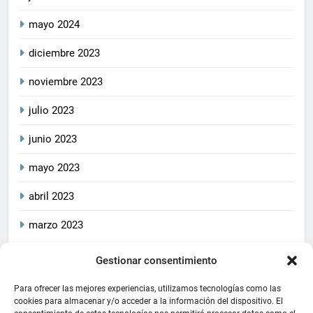
mayo 2024
diciembre 2023
noviembre 2023
julio 2023
junio 2023
mayo 2023
abril 2023
marzo 2023
Gestionar consentimiento
2026
CrucetaPlay
. Todos
Política De Privacidad
los derechos reservados.
Política De Cookies
Aviso Legal
Para ofrecer las mejores experiencias, utilizamos tecnologías como las
Este blog cumple con las
cookies para almacenar y/o acceder a la información del dispositivo. El