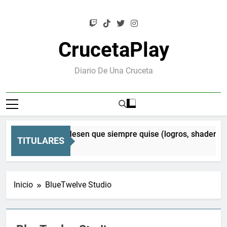
Saltar
al
contenido
CrucetaPlay
Diario De Una Cruceta
sen Orion: el Mesen que siempre quise (logros, shaders CRT
TITULARES
eses Atrás
Inicio
BlueTwelve Studio