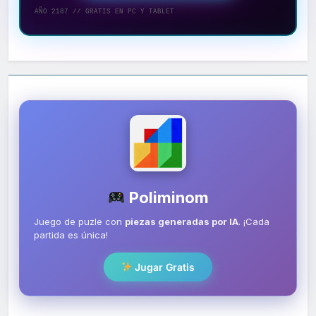
AÑO 2187 // GRATIS EN PC Y TABLET
Poliminom
Juego de puzle con
piezas generadas por IA
. ¡Cada
partida es única!
Jugar Gratis