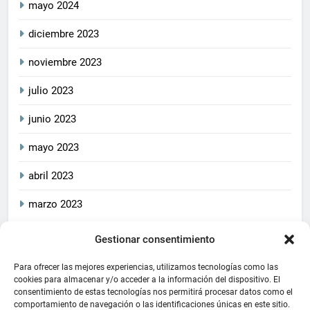
mayo 2024
diciembre 2023
noviembre 2023
julio 2023
junio 2023
mayo 2023
abril 2023
marzo 2023
Gestionar consentimiento
2026
CrucetaPlay
. Todos
Política De Privacidad
los derechos reservados.
Política De Cookies
Aviso Legal
Para ofrecer las mejores experiencias, utilizamos tecnologías como las
Este blog cumple con las
cookies para almacenar y/o acceder a la información del dispositivo. El
consentimiento de estas tecnologías nos permitirá procesar datos como el
leyes de privacidad y
comportamiento de navegación o las identificaciones únicas en este sitio.