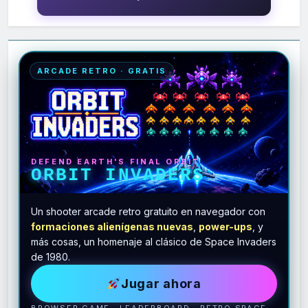
ARCADE RETRO · GRATIS
DEFEND EARTH'S FINAL ORBIT
ORBIT INVADERS
Un shooter arcade retro gratuito en navegador con
formaciones alienígenas nuevas
,
power-ups
, y
más cosas, un homenaje al clásico de Space Invaders
de 1980.
Jugar ahora
BROWSER GAME · LEADERBOARD · RETRO SPACE