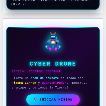
SHOOTER
CYBER DRONE
ORBITAL DEFENSE PROTOCOL
Pilota un
dron de combate
equipado con
Plasma Cannon
y
Quantum Punch
. ¡Destruye
enemigos y defiende la Tierra!
INICIAR MISIÓN