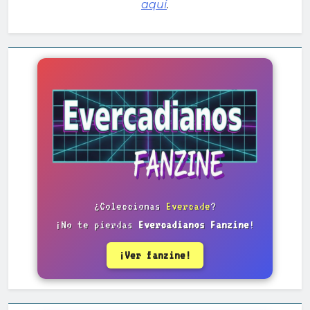
aquí
.
¿Coleccionas
Evercade
?
¡No te pierdas
Evercadianos Fanzine
!
¡Ver fanzine!