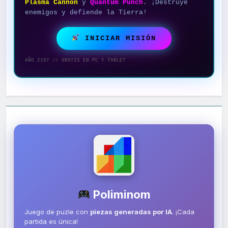
Plasma Cannon
y
Quantum Punch
. ¡Destruye
enemigos y defiende la Tierra!
INICIAR MISIÓN
AÑO 2187 // GRATIS EN PC Y TABLET
Poliminom
Juego de puzle con
piezas generadas por IA
. ¡Cada
partida es única!