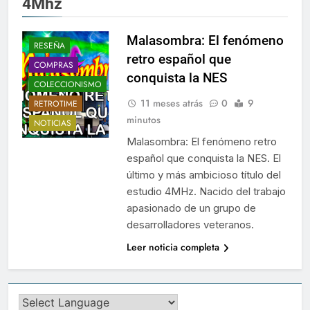
4Mhz
Malasombra: El fenómeno
RESEÑA
retro español que
COMPRAS
conquista la NES
COLECCIONISMO
11 meses atrás
0
9
RETROTIME
minutos
NOTICIAS
Malasombra: El fenómeno retro
español que conquista la NES. El
último y más ambicioso título del
estudio 4MHz. Nacido del trabajo
apasionado de un grupo de
desarrolladores veteranos.
Leer noticia completa