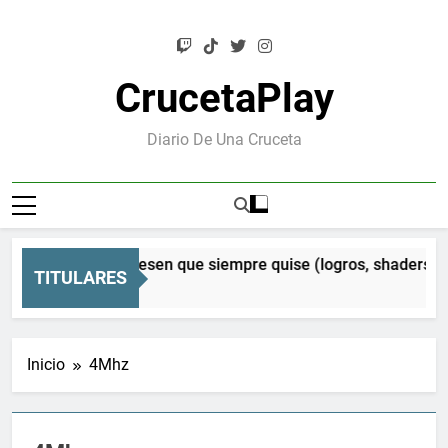
Saltar
al
contenido
CrucetaPlay
Diario De Una Cruceta
en Orion: el Mesen que siempre quise (logros, shaders CRT 
TITULARES
ses Atrás
Inicio
4Mhz