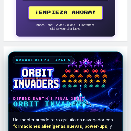
¡EMPIEZA AHORA!
Más de 200.000 juegos
disponibles
ARCADE RETRO · GRATIS
DEFEND EARTH'S FINAL ORBIT
ORBIT INVADERS
Un shooter arcade retro gratuito en navegador con
formaciones alienígenas nuevas
,
power-ups
, y