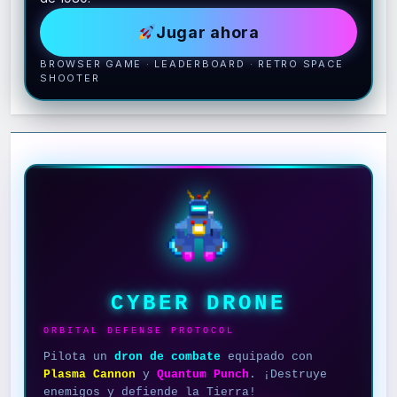
Jugar ahora
BROWSER GAME · LEADERBOARD · RETRO SPACE
SHOOTER
CYBER DRONE
ORBITAL DEFENSE PROTOCOL
Pilota un
dron de combate
equipado con
Plasma Cannon
y
Quantum Punch
. ¡Destruye
enemigos y defiende la Tierra!