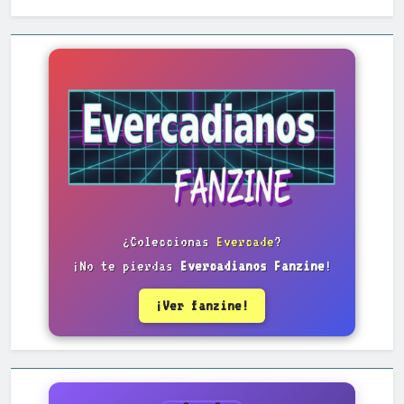
¿Coleccionas
Evercade
?
¡No te pierdas
Evercadianos Fanzine
!
¡Ver fanzine!