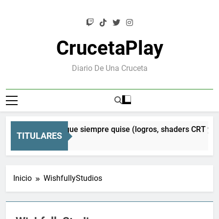
Saltar
al
contenido
CrucetaPlay
Diario De Una Cruceta
ion: el Mesen que siempre quise (logros, shaders CRT y muc
TITULARES
s
Inicio
WishfullyStudios