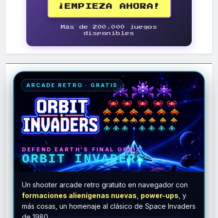
¡EMPIEZA AHORA!
Más de 200.000 juegos
disponibles
ARCADE RETRO · GRATIS
DEFEND EARTH'S FINAL ORBIT
ORBIT INVADERS
Un shooter arcade retro gratuito en navegador con
formaciones alienígenas nuevas
,
power-ups
, y
más cosas, un homenaje al clásico de Space Invaders
de 1980.