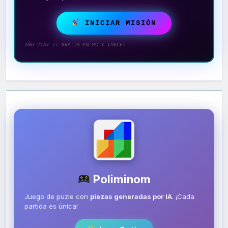
INICIAR MISIÓN
AÑO 2187 // GRATIS EN PC Y TABLET
Poliminom
Juego de puzle con
piezas generadas por IA
. ¡Cada
partida es única!