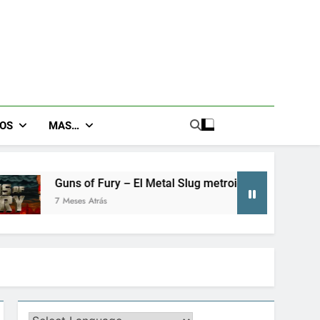
GOS
MAS…
y – El Metal Slug metroidvania que no sabías que necesitabas