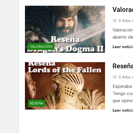
Valora
2 Años 
Valoració
abierto d
Leer notic
VALORACIÓN
Reseña 
3 Años 
Esperaba 
Tengo cos
que opino
RESEÑA
Leer notic