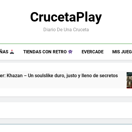
CrucetaPlay
Diario De Una Cruceta
EÑAS
TIENDAS CON RETRO
EVERCADE
MIS JUE
ke duro, justo y lleno de secretos
Guns of Fur
7 Meses Atrás