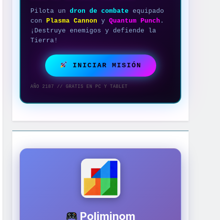
Pilota un
dron de combate
equipado
con
Plasma Cannon
y
Quantum Punch
.
¡Destruye enemigos y defiende la
Tierra!
INICIAR MISIÓN
AÑO 2187 // GRATIS EN PC Y TABLET
Poliminom