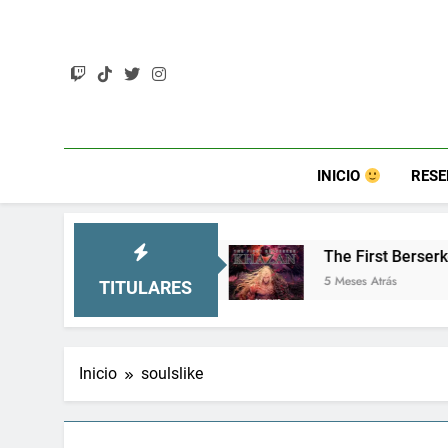
Saltar
al
contenido
INICIO
RES
o más)
The First Berserker: Khazan – Un soulsli
5 Meses Atrás
TITULARES
Inicio
soulslike