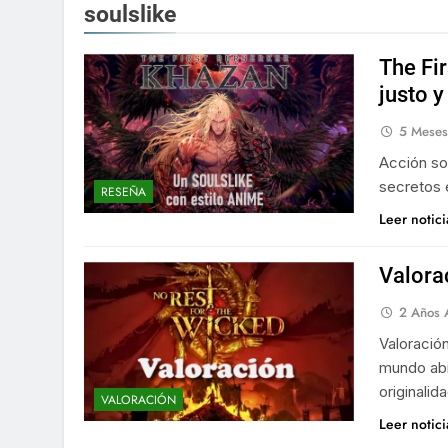
soulslike
The Fir
justo y
5 Meses
Acción so
secretos 
RESEÑA
Leer notic
Valora
2 Años 
Valoració
mundo abi
originalid
VALORACIÓN
Leer notic