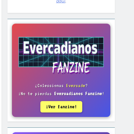
aquí
.
¿Coleccionas
Evercade
?
¡No te pierdas
Evercadianos Fanzine
!
¡Ver fanzine!