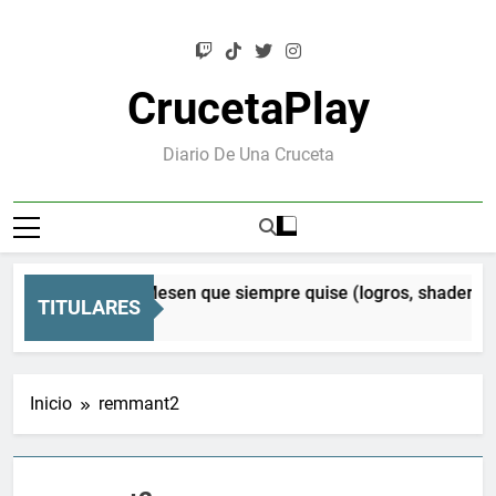
Saltar
al
contenido
CrucetaPlay
Diario De Una Cruceta
sen Orion: el Mesen que siempre quise (logros, shaders CRT
TITULARES
eses Atrás
Inicio
remmant2