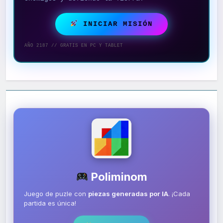
INICIAR MISIÓN
AÑO 2187 // GRATIS EN PC Y TABLET
Poliminom
Juego de puzle con
piezas generadas por IA
. ¡Cada
partida es única!