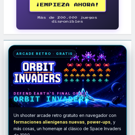
¡EMPIEZA AHORA!
Más de 200.000 juegos
disponibles
ARCADE RETRO · GRATIS
DEFEND EARTH'S FINAL ORBIT
ORBIT INVADERS
Un shooter arcade retro gratuito en navegador con
formaciones alienígenas nuevas
,
power-ups
, y
más cosas, un homenaje al clásico de Space Invaders