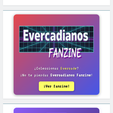
¿Coleccionas
Evercade
?
¡No te pierdas
Evercadianos Fanzine
!
¡Ver fanzine!