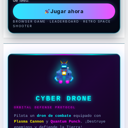
de 1980.
Jugar ahora
BROWSER GAME · LEADERBOARD · RETRO SPACE
SHOOTER
CYBER DRONE
ORBITAL DEFENSE PROTOCOL
Pilota un
dron de combate
equipado con
Plasma Cannon
y
Quantum Punch
. ¡Destruye
enemigos y defiende la Tierra!