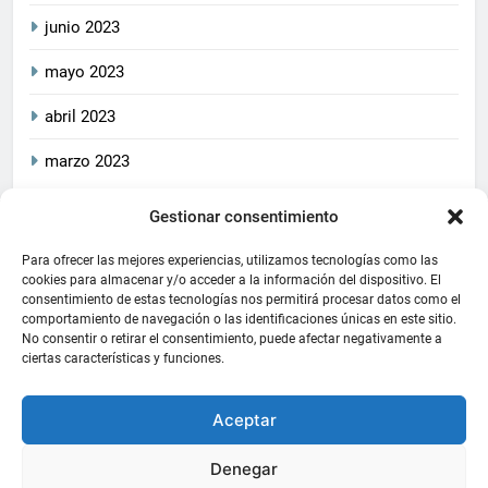
junio 2023
mayo 2023
abril 2023
marzo 2023
Gestionar consentimiento
2026
CrucetaPlay
. Todos
Política De Privacidad
los derechos reservados.
Política De Cookies
Aviso Legal
Para ofrecer las mejores experiencias, utilizamos tecnologías como las
Este blog cumple con las
cookies para almacenar y/o acceder a la información del dispositivo. El
consentimiento de estas tecnologías nos permitirá procesar datos como el
leyes de privacidad y
comportamiento de navegación o las identificaciones únicas en este sitio.
protección de datos
No consentir o retirar el consentimiento, puede afectar negativamente a
aplicables, asegurando la
ciertas características y funciones.
transparencia y la
seguridad de la información
Aceptar
de sus usuarios
. Funciona
gracias a
.
BlazeThemes
Denegar