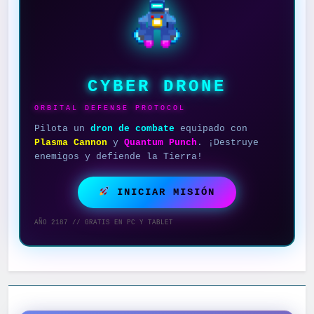
CYBER DRONE
ORBITAL DEFENSE PROTOCOL
Pilota un
dron de combate
equipado con
Plasma Cannon
y
Quantum Punch
. ¡Destruye
enemigos y defiende la Tierra!
INICIAR MISIÓN
AÑO 2187 // GRATIS EN PC Y TABLET