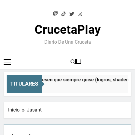
Saltar
al
contenido
CrucetaPlay
Diario De Una Cruceta
sen Orion: el Mesen que siempre quise (logros, shaders CRT
TITULARES
eses Atrás
Inicio
Jusant