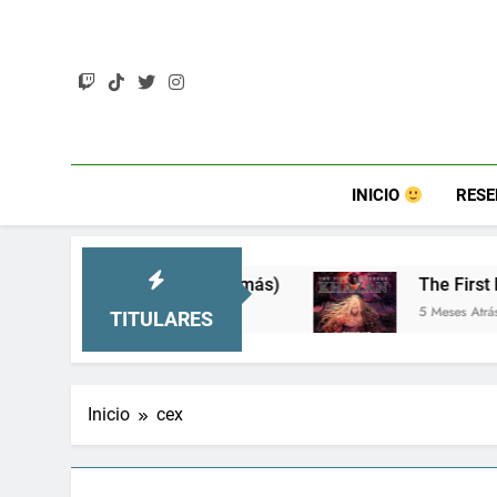
Saltar
al
contenido
INICIO
RES
RT y mucho más)
The First Berserker: Khazan –
5 Meses Atrás
TITULARES
Inicio
cex