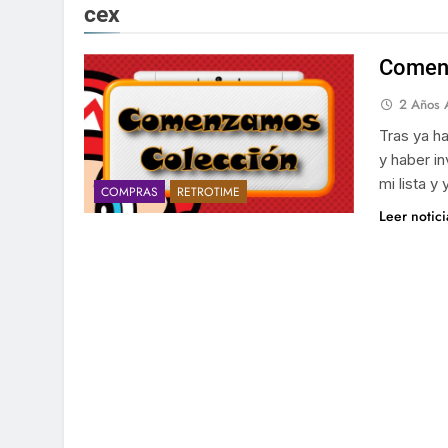
cex
Comenz
2 Años 
Tras ya h
y haber in
mi lista y
COMPRAS
RETROTIME
Leer notic