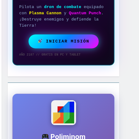
Pilota un
dron de combate
equipado
con
Plasma Cannon
y
Quantum Punch
.
¡Destruye enemigos y defiende la
Tierra!
INICIAR MISIÓN
AÑO 2187 // GRATIS EN PC Y TABLET
Poliminom