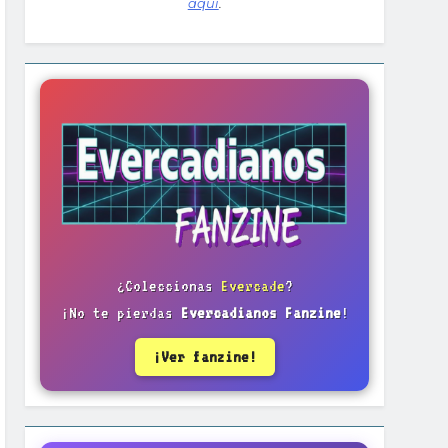
aquí
.
¿Coleccionas
Evercade
?
¡No te pierdas
Evercadianos Fanzine
!
¡Ver fanzine!