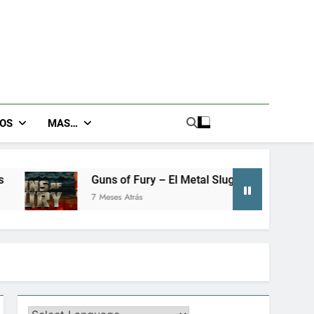
GOS
MAS…
uns of Fury – El Metal Slug metroidvania que no sabías que n
 Meses Atrás