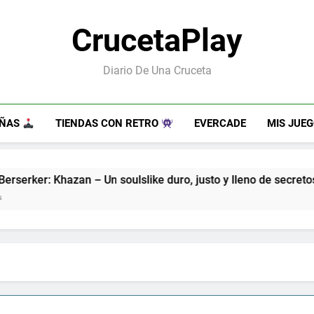
CrucetaPlay
Diario De Una Cruceta
EÑAS
TIENDAS CON RETRO
EVERCADE
MIS JUE
 Un soulslike duro, justo y lleno de secretos
G
7